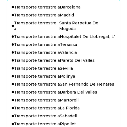
Transporte terrestre a
Barcelona
Transporte terrestre a
Madrid
Transporte terrestre
Santa Perpetua De
a
Mogoda
Transporte terrestre a
Hospitalet De Llobregat, L'
Transporte terrestre a
Terrassa
Transporte terrestre a
Valencia
Transporte terrestre a
Parets Del Valles
Transporte terrestre a
Sevilla
Transporte terrestre a
Polinya
Transporte terrestre a
San Fernando De Henares
Transporte terrestre a
Barbera Del Valles
Transporte terrestre a
Martorell
Transporte terrestre a
La Florida
Transporte terrestre a
Sabadell
Transporte terrestre a
Ripollet