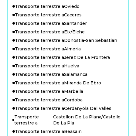
Transporte terrestre a
Oviedo
Transporte terrestre a
Caceres
Transporte terrestre a
Santander
Transporte terrestre a
Elx/Elche
Transporte terrestre a
Donostia-San Sebastian
Transporte terrestre a
Almeria
Transporte terrestre a
Jerez De La Frontera
Transporte terrestre a
Huelva
Transporte terrestre a
Salamanca
Transporte terrestre a
Miranda De Ebro
Transporte terrestre a
Marbella
Transporte terrestre a
Cordoba
Transporte terrestre a
Cerdanyola Del Valles
Transporte
Castellon De La Plana/Castello
terrestre a
De La Pla
Transporte terrestre a
Beasain