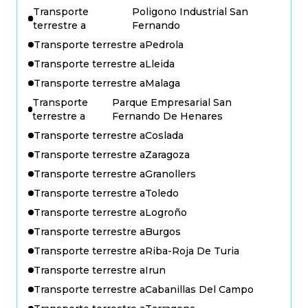
Transporte
Poligono Industrial San
terrestre a
Fernando
Transporte terrestre a
Pedrola
Transporte terrestre a
Lleida
Transporte terrestre a
Malaga
Transporte
Parque Empresarial San
terrestre a
Fernando De Henares
Transporte terrestre a
Coslada
Transporte terrestre a
Zaragoza
Transporte terrestre a
Granollers
Transporte terrestre a
Toledo
Transporte terrestre a
Logroño
Transporte terrestre a
Burgos
Transporte terrestre a
Riba-Roja De Turia
Transporte terrestre a
Irun
Transporte terrestre a
Cabanillas Del Campo