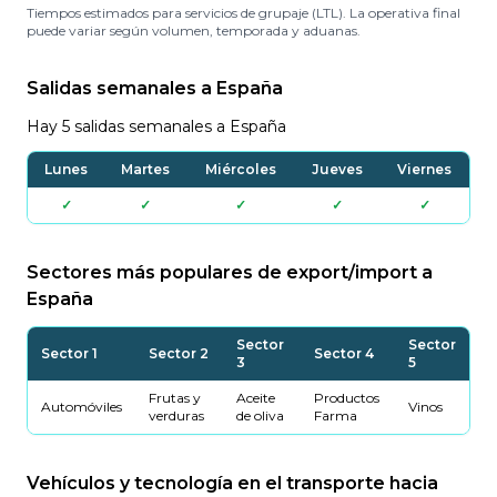
Tiempos estimados para servicios de grupaje (LTL). La operativa final
puede variar según volumen, temporada y aduanas.
Salidas semanales a España
Hay 5 salidas semanales a España
Lunes
Martes
Miércoles
Jueves
Viernes
✓
✓
✓
✓
✓
Sectores más populares de export/import a
España
Sector
Sector
Sector 1
Sector 2
Sector 4
3
5
Frutas y
Aceite
Productos
Automóviles
Vinos
verduras
de oliva
Farma
Vehículos y tecnología en el transporte hacia