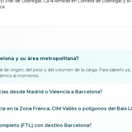
El Prat de Llobregat, Ca N'Almeda en Cornellà de Llobregat y el
ca.
celona y su área metropolitana?
al de origen, del peso y del volumen de la carga. Para saberlo ya,
inámica al momento.
cías desde Madrid o Valencia a Barcelona?
 en la Zona Franca, CIM Vallès o polígonos del Baix 
completo (FTL) con destino Barcelona?