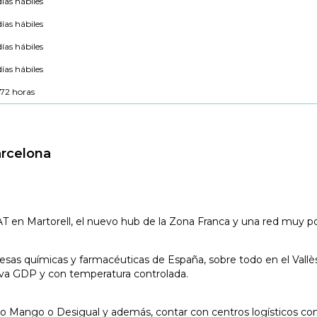
días hábiles
días hábiles
días hábiles
días hábiles
 72 horas
arcelona
SEAT en Martorell, el nuevo hub de la Zona Franca y una red muy p
 químicas y farmacéuticas de España, sobre todo en el Vallès y 
iva GDP y con temperatura controlada.
 Mango o Desigual y además, contar con centros logísticos como I