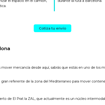
mizar el espacio en el camión,
durante la ruta a Barcelona.
tica.
Cotiza tu envío
lona
tas mover mercancía desde aquí, sabrás que estás en uno de los 
 gran referente de la zona del Mediterraneo para mover contene
to de El Prat la ZAL, que actualmente es un núcleo intermodal 