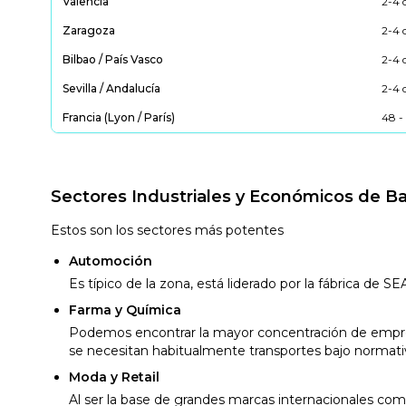
Valencia
2-4 
Zaragoza
2-4 
Bilbao / País Vasco
2-4 
Sevilla / Andalucía
2-4 
Francia (Lyon / París)
48 -
Sectores Industriales y Económicos de B
Estos son los sectores más potentes
Automoción
Es típico de la zona, está liderado por la fábrica de 
Farma y Química
Podemos encontrar la mayor concentración de empresas
se necesitan habitualmente transportes bajo normat
Moda y Retail
Al ser la base de grandes marcas internacionales como