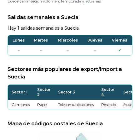
puede variar según volumen, temporada y aduanas.
Salidas semanales a Suecia
Hay 1 salidas semanales a Suecia
Lunes
Martes
Miércoles
Jueves
Viernes
–
–
–
–
✓
Sectores más populares de export/import a
Suecia
Sector
Sector
Sector 1
Sector 3
Sector 5
2
4
Camiones
Papel
Telecomunicaciones
Pescado
Automóv
Mapa de códigos postales de Suecia