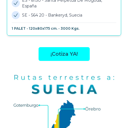
ES - 8130
-
Santa Perpetua De Mogoda,
España
SE - 564 20
-
Bankeryd, Suecia
1
PALET
-
120x80x175 cm.
-
3000
Kgs.
¡Cotiza YA!