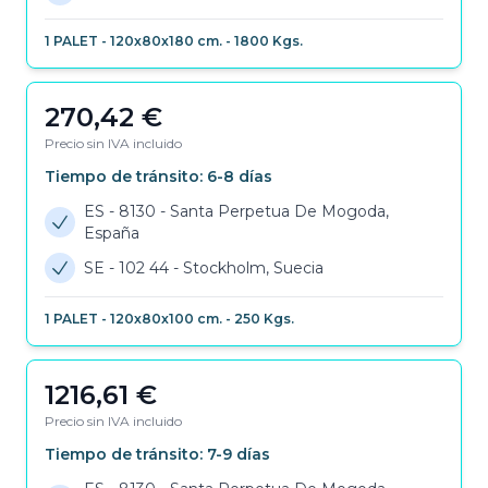
1
PALET
-
120x80x180 cm.
-
1800
Kgs.
270,42
€
Precio sin IVA incluido
Tiempo de tránsito:
6-8
días
ES - 8130
-
Santa Perpetua De Mogoda,
España
SE - 102 44
-
Stockholm, Suecia
1
PALET
-
120x80x100 cm.
-
250
Kgs.
1216,61
€
Precio sin IVA incluido
Tiempo de tránsito:
7-9
días