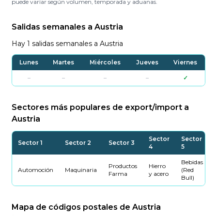
puede variar según volumen, temporada y aduanas.
Salidas semanales a Austria
Hay 1 salidas semanales a Austria
Lunes
Martes
Miércoles
Jueves
Viernes
–
–
–
–
✓
Sectores más populares de export/import a
Austria
Sector
Sector
Sector 1
Sector 2
Sector 3
4
5
Bebidas
Productos
Hierro
Automoción
Maquinaria
(Red
Farma
y acero
Bull)
Mapa de códigos postales de Austria