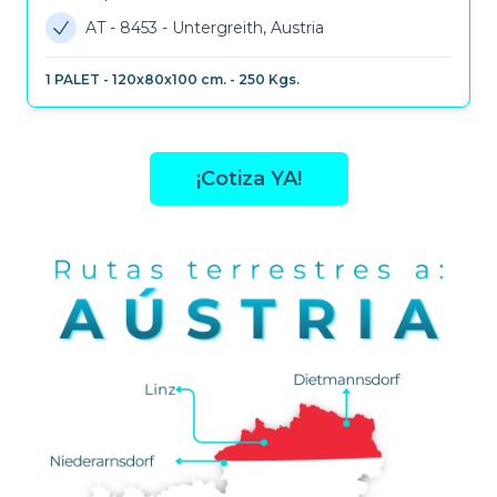
AT - 8453
-
Untergreith, Austria
1
PALET
-
120x80x100 cm.
-
250
Kgs.
¡Cotiza YA!