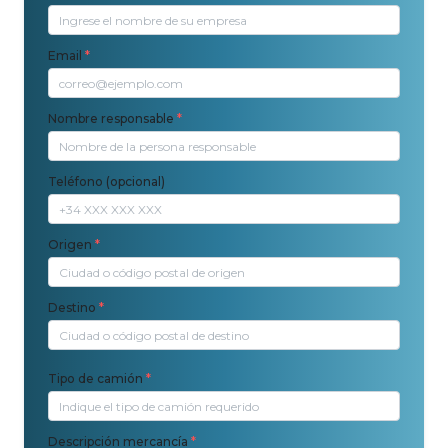
Email
*
Nombre responsable
*
Teléfono (opcional)
Origen
*
Destino
*
Tipo de camión
*
Descripción mercancía
*