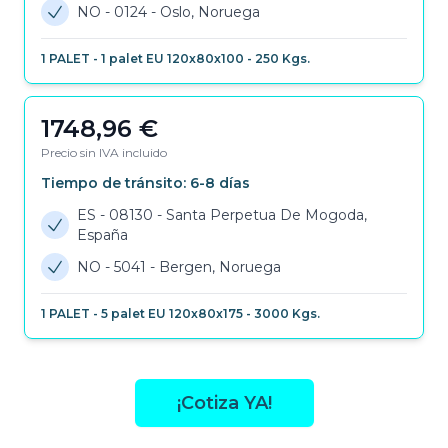
NO - 0124
-
Oslo, Noruega
1
PALET
-
1 palet EU 120x80x100
-
250
Kgs.
1748,96
€
Precio sin IVA incluido
Tiempo de tránsito:
6-8
días
ES - 08130
-
Santa Perpetua De Mogoda,
España
NO - 5041
-
Bergen, Noruega
1
PALET
-
5 palet EU 120x80x175
-
3000
Kgs.
¡Cotiza YA!