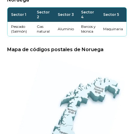
Sector
Sector
Sector 1
Sector 3
Sector 5
2
4
Pescado
Gas
Barcos y
Aluminio
Maquinaria
(Salmón)
natural
técnica
Mapa de códigos postales de Noruega