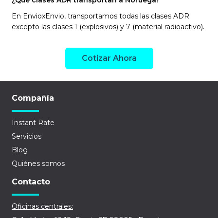
¿Qué clases ADR transportan a Noruega?
En EnvioxEnvio, transportamos todas las clases ADR
excepto las clases 1 (explosivos) y 7 (material radioactivo).
Cotizar Ahora
Compañía
Instant Rate
Servicios
Blog
Quiénes somos
Contacto
Oficinas centrales: