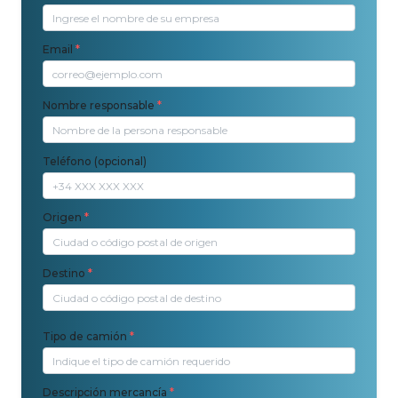
Email
*
Nombre responsable
*
Teléfono (opcional)
Origen
*
Destino
*
Tipo de camión
*
Descripción mercancía
*