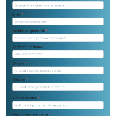
Email
*
Nombre responsable
*
Teléfono (opcional)
Origen
*
Destino
*
Tipo de camión
*
Descripción mercancía
*