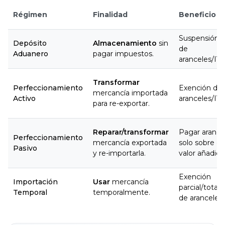
Régimen
Finalidad
Beneficio
Suspensión
Depósito
Almacenamiento
sin
de
Aduanero
pagar impuestos.
aranceles/IVA
Transformar
Perfeccionamiento
Exención de
mercancía importada
Activo
aranceles/IVA
para re-exportar.
Reparar/transformar
Pagar arance
Perfeccionamiento
mercancía exportada
solo sobre el
Pasivo
y re-importarla.
valor añadido
Exención
Importación
Usar
mercancía
parcial/total
Temporal
temporalmente.
de aranceles.