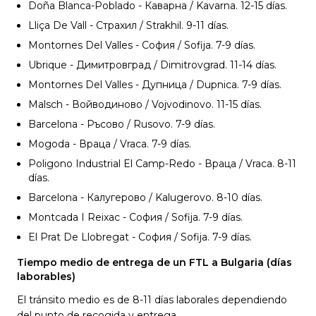
Doña Blanca-Poblado - Каварна / Kavarna. 12-15
días.
Lliça De Vall - Страхил / Strakhil. 9-11
días.
Montornes Del Valles - София / Sofija. 7-9
días.
Ubrique - Димитровград / Dimitrovgrad. 11-14
días.
Montornes Del Valles - Дупница / Dupnica. 7-9
días.
Malsch - Войводиново / Vojvodinovo. 11-15
días.
Barcelona - Ръсово / Rusovo. 7-9
días.
Mogoda - Враца / Vraca. 7-9
días.
Poligono Industrial El Camp-Redo - Враца / Vraca. 8-11
días.
Barcelona - Калугерово / Kalugerovo. 8-10
días.
Montcada I Reixac - София / Sofija. 7-9
días.
El Prat De Llobregat - София / Sofija. 7-9
días.
Tiempo medio de entrega de un FTL a Bulgaria (días
laborables)
El tránsito medio es de 8-11 días laborales dependiendo
del punto de recogida y entrega.