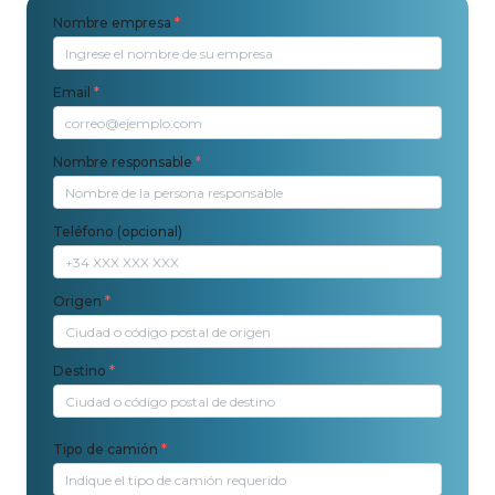
Nombre empresa
*
Email
*
Nombre responsable
*
Teléfono (opcional)
Origen
*
Destino
*
Tipo de camión
*