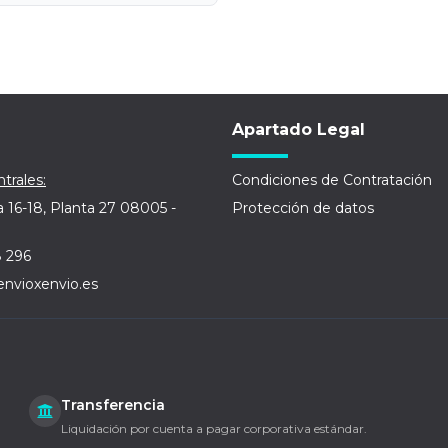
Apartado Legal
trales:
Condiciones de Contratación
a 16-18, Planta 27 08005 -
Protección de datos
8 296
envioxenvio.es
Transferencia
Liquidación por cuenta a pagar corporativa estándar.