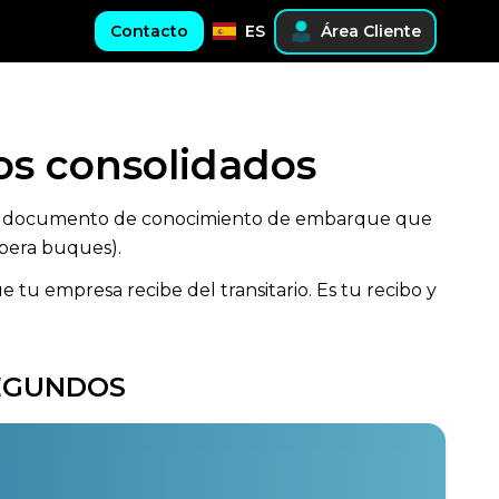
Contacto
ES
Área Cliente
íos consolidados
es un documento de conocimiento de embarque que
opera buques).
 tu empresa recibe del transitario. Es tu recibo y
SEGUNDOS