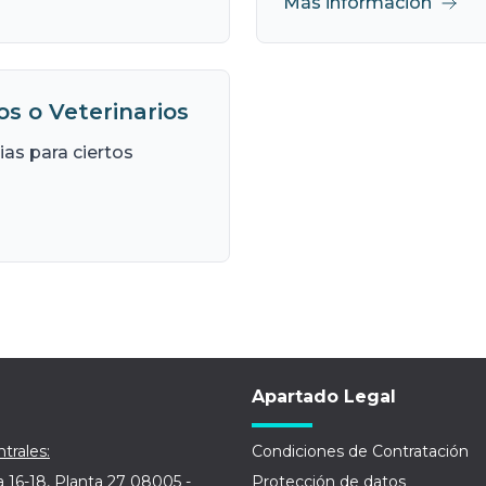
Más información
ios o Veterinarios
as para ciertos
Apartado Legal
trales:
Condiciones de Contratación
a 16-18, Planta 27 08005 -
Protección de datos