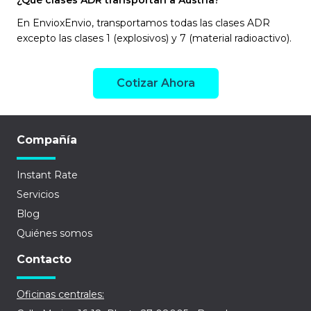
¿Qué clases ADR transportan a Austria?
En EnvioxEnvio, transportamos todas las clases ADR
excepto las clases 1 (explosivos) y 7 (material radioactivo).
Cotizar Ahora
Compañía
Instant Rate
Servicios
Blog
Quiénes somos
Contacto
Oficinas centrales: