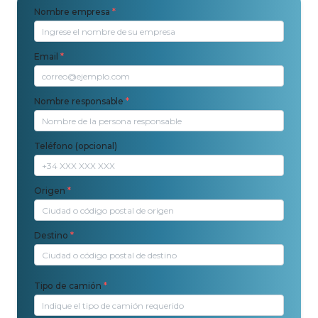
Nombre empresa
*
Email
*
Nombre responsable
*
Teléfono (opcional)
Origen
*
Destino
*
Tipo de camión
*