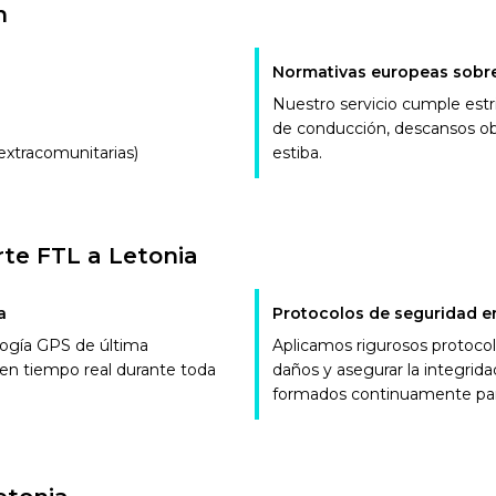
n
Normativas europeas sobre
Nuestro servicio cumple est
de conducción, descansos obl
extracomunitarias)
estiba.
rte FTL a Letonia
a
Protocolos de seguridad e
ogía GPS de última
Aplicamos rigurosos protocol
en tiempo real durante toda
daños y asegurar la integrid
formados continuamente para