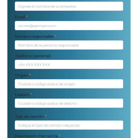
Email
*
Nombre responsable
*
Teléfono (opcional)
Origen
*
Destino
*
Tipo de camión
*
Descripción mercancía
*