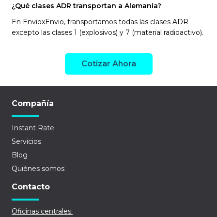
¿Qué clases ADR transportan a Alemania?
En EnvioxEnvio, transportamos todas las clases ADR
excepto las clases 1 (explosivos) y 7 (material radioactivo).
Cotizar Ahora
Compañía
Instant Rate
Servicios
Blog
Quiénes somos
Contacto
Oficinas centrales: