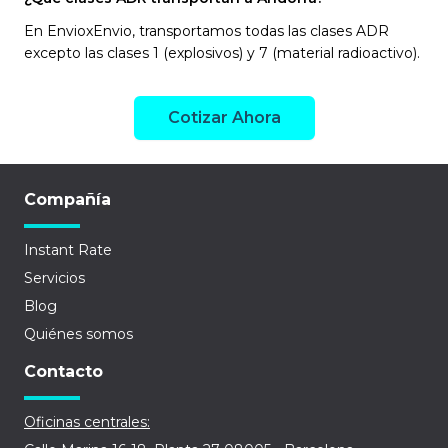
En EnvioxEnvio, transportamos todas las clases ADR
excepto las clases 1 (explosivos) y 7 (material radioactivo).
Cotizar Ahora
Compañía
Instant Rate
Servicios
Blog
Quiénes somos
Contacto
Oficinas centrales: