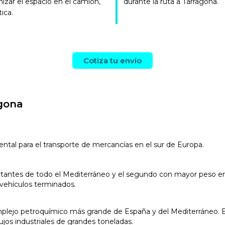
mizar el espacio en el camión,
durante la ruta a Tarragona.
tica.
Cotiza tu envío
agona
al para el transporte de mercancías en el sur de Europa.
antes de todo el Mediterráneo y el segundo con mayor peso en Cat
vehículos terminados.
ejo petroquímico más grande de España y del Mediterráneo. Est
lujos industriales de grandes toneladas.