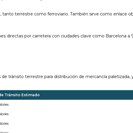
, tanto terrestre como ferroviario. También sirve como enlace obl
ones directas por carretera con ciudades clave como Barcelona a
de tránsito terrestre para distribución de mercancía paletizada,
e Tránsito Estimado
ábiles
ábiles
ábiles
ábiles