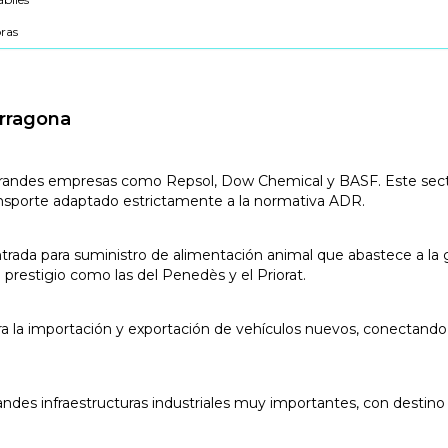
oras
arragona
or grandes empresas como Repsol, Dow Chemical y BASF. Este sect
nsporte adaptado estrictamente a la normativa ADR.
ntrada para suministro de alimentación animal que abastece a la
de prestigio como las del Penedès y el Priorat.
ara la importación y exportación de vehículos nuevos, conectand
randes infraestructuras industriales muy importantes, con destino 