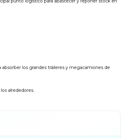
cipal punto logístico para abastecer y reponer stock en
para absorber los grandes tráileres y megacamiones de
 los alrededores.