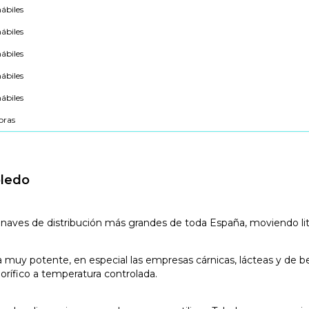
hábiles
hábiles
hábiles
hábiles
hábiles
oras
oledo
 naves de distribución más grandes de toda España, moviendo lite
a muy potente, en especial las empresas cárnicas, lácteas y de b
rífico a temperatura controlada.