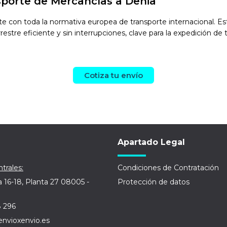
sporte de Mercancías a Denia
con toda la normativa europea de transporte internacional. Esto
estre eficiente y sin interrupciones, clave para la expedición de 
Cotiza tu envío
Apartado Legal
trales:
Condiciones de Contratación
a 16-18, Planta 27 08005 -
Protección de datos
8 296
envioxenvio.es