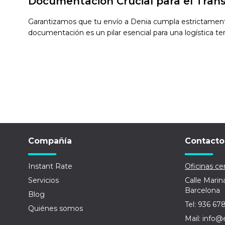
Documentación Crucial para el Tran
Garantizamos que tu envío a Denia cumpla estrictamente 
documentación es un pilar esencial para una logística terr
Compañía
Contacto
Instant Rate
Oficinas cen
Servicios
Calle Marin
Barcelona
Blog
Tel: 936 67
Quiénes somos
Mail: info@