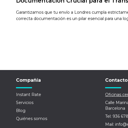
Documentación Crucial para el Tran
Garantizamos que tu envío a Londres cumpla estrictamen
correcta documentación es un pilar esencial para una logís
Compañía
Contacto
Instant Rate
Oficinas cen
Servicios
Calle Marin
Barcelona
Blog
Tel: 936 67
Quiénes somos
Mail: info@