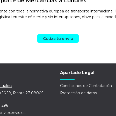
sporte de Mercancías a Londres
te con toda la normativa europea de transporte internacional. E
tica terrestre eficiente y sin interrupciones, clave para la exped
Cotiza tu envío
Apartado Legal
trales:
Condiciones de Contratación
a 16-18, Planta 27 08005 -
Protección de datos
8 296
envioxenvio.es