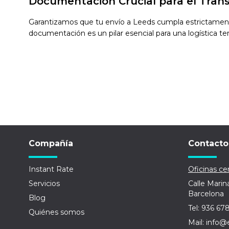
Documentación Crucial para el Tran
Garantizamos que tu envío a Leeds cumpla estrictamente 
documentación es un pilar esencial para una logística terr
Compañía
Contacto
Instant Rate
Oficinas cen
Servicios
Calle Marin
Barcelona
Blog
Tel: 936 67
Quiénes somos
Mail: info@