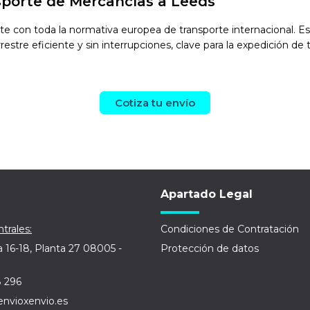
sporte de Mercancías a Leeds
con toda la normativa europea de transporte internacional. Est
estre eficiente y sin interrupciones, clave para la expedición de 
Cotiza tu envío
Apartado Legal
trales:
Condiciones de Contratación
a 16-18, Planta 27 08005 -
Protección de datos
8 296
envioxenvio.es