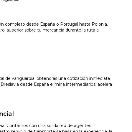
mión completo desde España o Portugal hasta Polonia.
l superior sobre tu mercancía durante la ruta a
gital de vanguardia, obtendrás una cotización inmediata
Breslavia desde España elimina intermediarios, acelera
ncial
avia. Contamos con una sólida red de agentes
tro servicio de transporte se basa en la experiencia, la