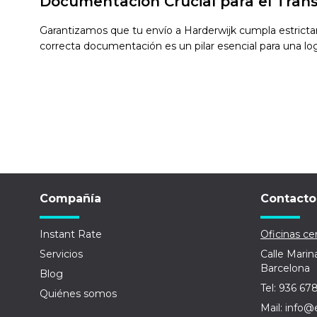
Documentación Crucial para el Tran
Garantizamos que tu envío a Harderwijk cumpla estrictam
correcta documentación es un pilar esencial para una logís
Compañía
Contacto
Instant Rate
Oficinas cen
Servicios
Calle Marin
Barcelona
Blog
Tel: 936 67
Quiénes somos
Mail: info@