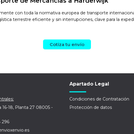
sporte de Mercancías a Harderwijk
ente con toda la normativa europea de transporte internacional.
tica terrestre eficiente y sin interrupciones, clave para la exped
Cotiza tu envío
Apartado Legal
trales:
Condiciones de Contratación
a 16-18, Planta 27 08005 -
Protección de datos
8 296
envioxenvio.es