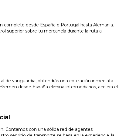
ión completo desde España o Portugal hasta Alemania.
l superior sobre tu mercancía durante la ruta a
gital de vanguardia, obtendrás una cotización inmediata
Bremen desde España elimina intermediarios, acelera el
cial
men. Contamos con una sólida red de agentes
ro servicio de transporte se basa en la experiencia, la