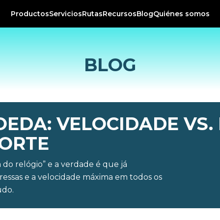
Productos
Servicios
Rutas
Recursos
Blog
Quiénes somos
BLOG
EDA: VELOCIDADE VS.
PORTE
 do relógio” e a verdade é que já
 pressas e a velocidade máxima em todos os
udo.