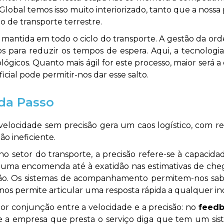
Global temos isso muito interiorizado, tanto que a nos
po de transporte terrestre.
r mantida em todo o ciclo do transporte. A gestão da or
 para reduzir os tempos de espera. Aqui, a tecnolog
icos. Quanto mais ágil for este processo, maior será a e
ficial pode permitir-nos dar esse salto.
da Passo
velocidade sem precisão gera um caos logístico, com r
ão ineficiente.
s, no setor do transporte, a precisão refere-se à capac
 uma encomenda até à exatidão nas estimativas de cheg
cisão. Os sistemas de acompanhamento permitem-nos sa
nos permite articular uma resposta rápida a qualquer in
or conjunção entre a velocidade e a precisão: no
feedb
e a empresa que presta o serviço diga que tem um siste