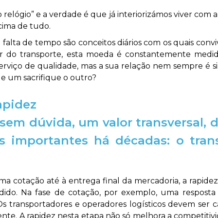
relógio” e a verdade é que já interiorizámos viver com 
acima de tudo.
u falta de tempo são conceitos diários com os quais co
etor do transporte, esta moeda é constantemente medi
serviço de qualidade, mas a sua relação nem sempre é si
ue um sacrifique o outro?
apidez
 sem dúvida, um valor transversal
ais importantes há décadas: o tran
 cotação até à entrega final da mercadoria, a rapidez
dido. Na fase de cotação, por exemplo, uma resposta á
Os transportadores e operadores logísticos devem ser 
liente. A rapidez nesta etapa não só melhora a competi