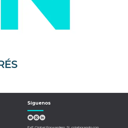
RÉS
Síguenos
ExE Global Forwarders, SL colaborando con