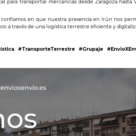
 para transportar mercancías desde Zaragoza hasta Vi
confiamos en que nuestra presencia en Irún nos permit
 a través de una logística terrestre eficiente y digitaliz
stica #TransporteTerrestre #Grupaje #EnvioXEn