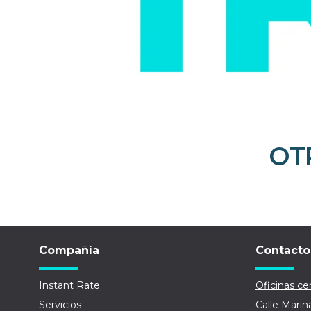
OT
Compañía
Contacto
Instant Rate
Oficinas cen
Servicios
Calle Marin