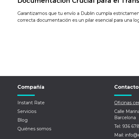
Documentación Crucial para el Tran
Garantizamos que tu envío a Dublin cumpla estrictamente
correcta documentación es un pilar esencial para una logís
Compañía
Contacto
Instant Rate
Oficinas cen
Servicios
Calle Marin
Barcelona
Blog
Tel: 936 67
Quiénes somos
Mail: info@