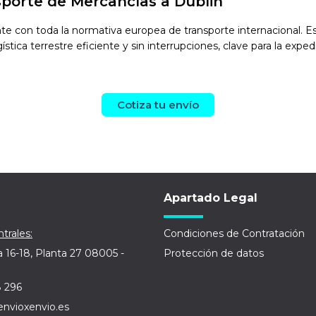
sporte de Mercancías a Dublin
 con toda la normativa europea de transporte internacional. Est
tica terrestre eficiente y sin interrupciones, clave para la exped
Cotiza tu envío
Apartado Legal
trales:
Condiciones de Contratación
a 16-18, Planta 27 08005 -
Protección de datos
8 296
envioxenvio.es